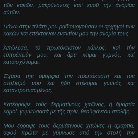
τῶν κακῶν, μακρύνοντες κατ' ἐμοῦ τὴν ἀνομίαν
αὐτῶν.
Πάνω στην πλάτη μου ραδιουργούσαν οι αρχηγοί των
κακών και επέκταιναν εναντίον μου την ανομία τους.
Ἀπώλεσα, τὸ πρωτόκτιστον κάλλος, καὶ τὴν
εὐπρέπειάν μου, καὶ ἄρτι κεῖμαι γυμνός, καὶ
καταισχύνομαι.
Έχασα την ομορφιά την πρωτόκτιστη και τον
στολισμό μου και ήδη στέκομαι γυμνός και
καταντροπιασμένος.
Κατέρραψε, τοὺς δερματίνους χιτῶνας, ἡ ἁμαρτία
κᾀμοί, γυμνώσασά με τῆς πρίν, θεοϋφάντου στολῆς.
Μου έρραψε τους δερμάτινους χιτώνες η αμαρτία,
αφού πρώτα με γύμνωσε από την στολή την