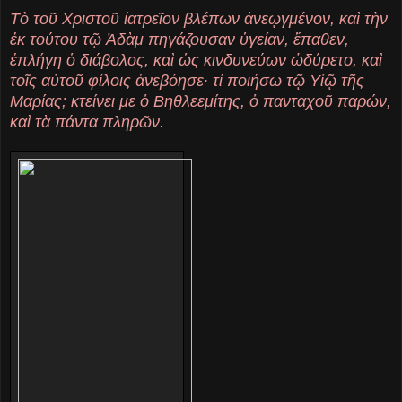
Τὸ τοῦ Χριστοῦ ἰατρεῖον βλέπων ἀνεῳγμένον, καὶ τὴν
ἐκ τούτου τῷ Ἀδὰμ πηγάζουσαν ὑγείαν, ἔπαθεν,
ἐπλήγη ὁ διάβολος, καὶ ὡς κινδυνεύων ὠδύρετο, καὶ
τοῖς αὐτοῦ φίλοις ἀνεβόησε· τί ποιήσω τῷ Υἱῷ τῆς
Μαρίας; κτείνει με ὁ Βηθλεεμίτης, ὁ πανταχοῦ παρών,
καὶ τὰ πάντα πληρῶν.