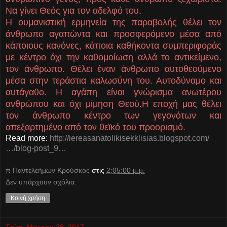
Να γίνει Θεός για τον αδελφό του.
Η ουμανιστική ερμηνεία της παραβολής θέλει τον
άνθρωπο αγαπώντα και προσφερόμενο μέσα από
κάποιους κανόνες, κάποια καθήκοντα συμπεριφοράς
με κέντρο όχι την καθομοίωση αλλά το αντικείμενο,
τον άνθρωπο. Θέλει έναν άνθρωπο αυτοθεούμενο
μέσα στην τεράστια καλωσύνη του. Αυτοδύναμο και
αυτάγαθο. Η αγάπη είναι γνώρισμα ανωτέρου
ανθρώπου και όχι μίμηση Θεού.Η εποχή μας θέλει
τον άνθρωπο κέντρο των γεγονότων και
απεξαρτημένο από τον θεϊκό του προορισμό.
Read more:
http://iereasanatolikisekklisias.blogspot.com/
…/blog-post_9…
π Παντελεήμων Kρούσκος
στις
2:05:00 μ.μ.
Δεν υπάρχουν σχόλια:
Κοινή χρήση
Τρίτη, Μαρτίου 28, 2017