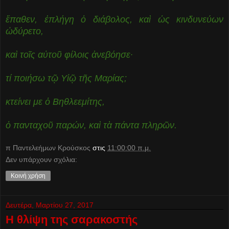
ἔπαθεν, ἐπλήγη ὁ διάβολος, καὶ ὡς κινδυνεύων
ὠδύρετο,
καὶ τοῖς αὐτοῦ φίλοις ἀνεβόησε·
τί ποιήσω τῷ Υἱῷ τῆς Μαρίας;
κτείνει με ὁ Βηθλεεμίτης,
ὁ πανταχοῦ παρών, καὶ τὰ πάντα πληρῶν.
π Παντελεήμων Kρούσκος
στις
11:00:00 π.μ.
Δεν υπάρχουν σχόλια:
Κοινή χρήση
Δευτέρα, Μαρτίου 27, 2017
Η θλίψη της σαρακοστής