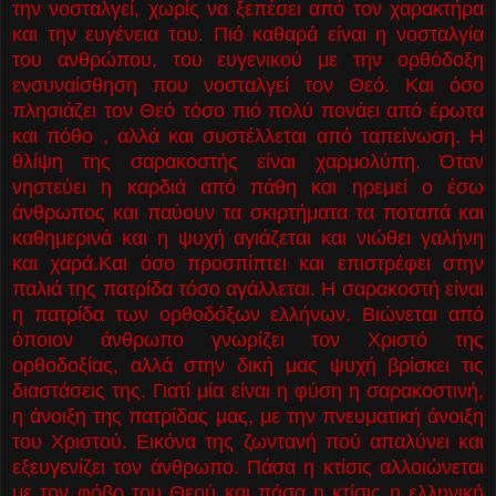
την νοσταλγεί, χωρίς να ξεπέσει από τον χαρακτήρα
και την ευγένεια του. Πιό καθαρά είναι η νοσταλγία
του ανθρώπου, του ευγενικού με την ορθόδοξη
ενσυναίσθηση που νοσταλγεί τον Θεό. Και όσο
πλησιάζει τον Θεό τόσο πιό πολύ πονάει από έρωτα
και πόθο , αλλά και συστέλλεται από ταπείνωση. Η
θλίψη της σαρακοστής είναι χαρμολύπη. Όταν
νη
στεύει η καρδιά από πάθη και ηρεμεί ο έσω
άνθρωπος και παύουν τα σκιρτήματα τα ποταπά και
καθημερινά και η ψυχή αγιάζεται και νιώθει γαλήνη
και χαρά.Και όσο προσπίπτει και επιστρέφει στην
παλιά της πατρίδα τόσο αγάλλεται. Η σαρακοστή είναι
η πατρίδα των ορθοδόξων ελλήνων. Βιώνεται από
όποιον άνθρωπο γνωρίζει τον Χριστό της
ορθοδοξίας, αλλά στην δική μας ψυχή βρίσκει τις
διαστάσεις της. Γιατί μία είναι η φύση η σαρακοστινή,
η άνοιξη της πατρίδας μας, με την πνευματική άνοιξη
του Χριστού. Εικόνα της ζωντανή πού απαλύνει και
εξευγενίζει τον άνθρωπο. Πάσα η κτίσις αλλοιώνεται
με τον φόβο του Θεού και πάσα η κτίσις η ελληνική