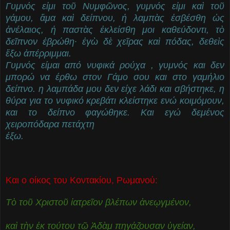
Γυμνός εἰμι τοῦ Νυμφῶνος, γυμνός εἰμι καὶ τοῦ
γάμου, ἅμα καὶ δείπνου, ἡ λαμπὰς ἐσβέσθη ὡς
ἀνέλαιος, ἡ παστὰς ἐκλείσθη μοι καθεύδοντι, τὸ
δεῖπνον ἐβρώθη· ἐγὼ δὲ χεῖρας καὶ πόδας, δεθεὶς
ἔξω ἀπέρριμμαι.
Γυμνός είμαι από νυφικά ρούχα , γυμνός και δεν
μπορώ να έρθω στον Γάμο σου και στο γαμήλιο
δείπνο. η λαμπάδα μου δεν είχε λάδι και σβήστηκε, η
θύρα για το νυφικό κρεβάτι κλείστηκε ενώ κοιμόμουν,
και το δείπνο φαγώθηκε. Και εγώ δεμένος
χειροπόδαρα πετάχτη
έξω.
Και ο οίκος του Κοντακίου, Ρωμανού:
Τὸ τοῦ Χριστοῦ ἰατρεῖον βλέπων ἀνεῳγμένον,
καὶ τὴν ἐκ τούτου τῷ Ἀδὰμ πηγάζουσαν ὑγείαν,