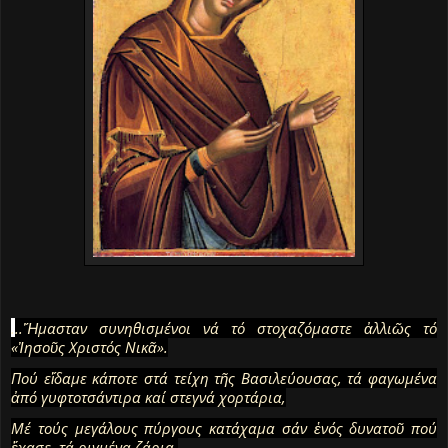
.
..Ἤμασταν συνηθισμένοι νά τό στοχαζόμαστε ἀλλιῶς τό
«Ἰησοῦς Χριστός Νικᾶ».
Πού εἴδαμε κάποτε στά τείχη τῆς Βασιλεύουσας, τά φαγωμένα
ἀπό γυφτοτσάντιρα καί στεγνά χορτάρια,
Μέ τούς μεγάλους πύργους κατάχαμα σάν ἑνός δυνατοῦ πού
ἔχασε, τά ριγμένα ζάρια.