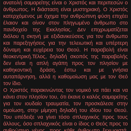
ανατολή σαμαρείτης είναι ο Χριστός και περιπεσών ο
άνθρωπος. Η διάσταση είναι μυστηριακή. Ο Χριστός
κατερχόμενος με όχημα την ανθρώπινη φύση επιχέει
έλαιον και οίνον στον πληγωμένο άνθρωπο στο
πανδοχείο της Εκκλησίας. Δεν επιχρωματίζεται
διόλου η σκηνή με εξιδανικεύσεις για τον άνθρωπο
και παρεξηγήσεις για την τελειωτική και υπέρτερη
δύναμη και ευχέρεια του Θεού. Η παραβολή είναι
θεοκεντρική.Τέλος, δηλαδή σκοπός της παραβολής
δεν είναι η απλή αγάπη προς τον πλησίον με
καθηκοντική δράση, έστω και με γνήσια
αυταπάρνηση, αλλά η καθομοίωση μας με τον Θεό
τον ίδιο.
Ο Χριστός παρακινώντας τον νομικό να πάει και να
κάνει στον πλησίον του, ότι έκανε ο καλός σαμαρείτης
για τον ιουδαίο τραυματία, τον προσκάλεσε στην
ομοίωση, στην μίμηση δηλαδή του ιδίου του Θεού.
Του υπέδειξε να γίνει τόσο σπλαχνικός προς τους
άλλους, όσο σπλαχνικός είναι ο ίδιος ο Θεός προς το
ανθρώπινο γένος, προς κάθε άνθρωπο ξεχωριστά.