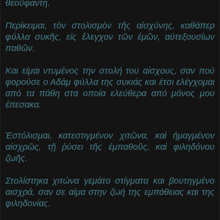
θεοΰφαντη.
Περίκειμαι, τὸν στολισμὸν τῆς αἰσχύνης, καθάπερ
φύλλα συκῆς, εἰς ἔλεγχον τῶν ἐμῶν, αὐτεξουσίων
παθῶν.
Και είμαι ντυμένος την στολή του αίσχους, σαν πού
φορούσε ο Αδάμ φύλλα της συκιάς και έτσι ελέγχομαι
από τα πάθη στα οποία ελεύθερα από μόνος μου
έπεσακα.
Ἐστόλισμαι, κατεστιγμένον χιτῶνα, καὶ ἠμαγμένον
αἰσχρῶς, τῇ ῥύσει τῆς ἐμπαθοῦς, καὶ φιληδόνου
ζωῆς.
Στολίστηκα χιτώνα γεμάτο στίγματα και βουτηγμένο
αισχρά, σαν σε αίμα στην ζωή της εμπάθειας και της
φιληδονίας.