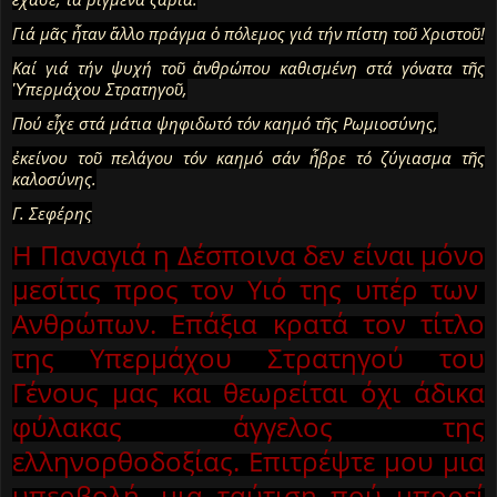
Γιά μᾶς ἦταν ἄλλο πράγμα ὁ πόλεμος γιά τήν πίστη τοῦ Χριστοῦ!
Καί γιά τήν ψυχή τοῦ ἀνθρώπου καθισμένη στά γόνατα τῆς
Ὑπερμάχου Στρατηγοῦ,
Πού εἶχε στά μάτια ψηφιδωτό τόν καημό τῆς Ρωμιοσύνης,
ἐκείνου τοῦ πελάγου τόν καημό σάν ἧβρε τό ζύγιασμα τῆς
καλοσύνης.
Γ. Σεφέρης
Η Παναγιά η Δέσποινα δεν είναι μόνο
μεσίτις προς τον Υιό της υπέρ των
Ανθρώπων. Επάξια κρατά τον τίτλο
της Υπερμάχου Στρατηγού του
Γένους μας και θεωρείται όχι άδικα
φύλακας άγγελος της
ελληνορθοδοξίας. Επιτρέψτε μου μια
υπερβολή, μια ταύτιση πού μπορεί